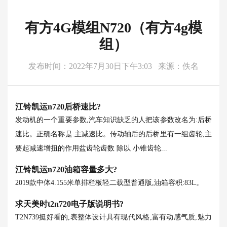
有方4G模组N720（有方4g模
组）
发布时间：2022年7月30日下午3:03
来源：佚名
江铃凯运n720后桥速比?
发动机的一个重要参数,汽车知识缺乏的人把该参数改名为:后桥
速比。正确名称是:主减速比。传动轴后的后桥里有一组齿轮,主
要起减速增扭的作用盆齿轮齿数 除以 小锥齿轮...
江铃凯运n720油箱容量多大?
2019款中体4.155米单排栏板轻二载型普通版,油箱容积:83L。
求天美时t2n720电子版说明书?
T2N739挺好看的,表整体设计具有现代风格,富有动感气质,魅力