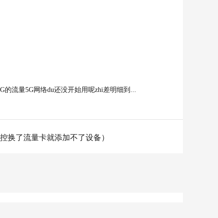
量5G网络du还没开始用呢zhi差明细到...
监控换了流量卡就添加不了设备）